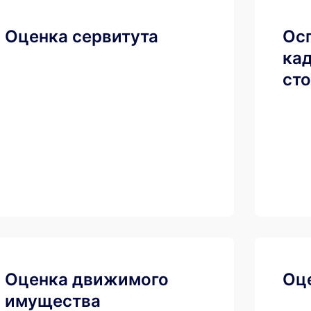
Оценка сервитута
Ос
ка
ст
Оценка движимого
Оц
имущества