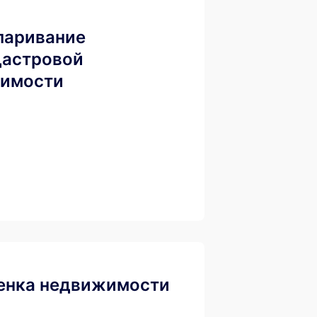
паривание
дастровой
оимости
енка недвижимости